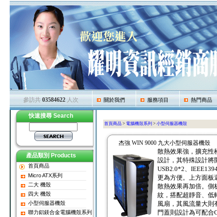
參訪共
03584622
人次
關於我們
服務項目
熱門商品
快速搜尋 Search
首頁商品
>
電腦機殼系列
>
小型伺服器機殼
杰強 WIN 9000 九大小型伺服器機殼
散熱效果強，擴充性極佳
產品類別 Products
設計，其特殊設計將
首頁商品
USB2.0*2、IEEE1
Micro ATX系列
更為方便。上方面板
二大 機殼
散熱效果再加倍。側
四大 機殼
紋，搭配超靜音、低轉速
小型伺服器機殼
風扇，其風流量大則
門蓋則設計為可配合C
聯力鋁鎂合金電腦機殼系列