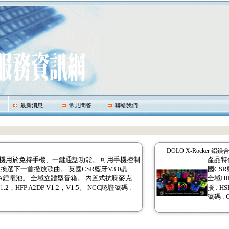
最新消息
常見問答
聯絡我們
DOLO X-Rocker 
接手機用於免持手機、一鍵通話功能。 可用手機控制
產品特
選下一首撥放歌曲。 英國CSR藍牙V3.0晶
國CSR
mA鋰電池。 全域立體型音箱。 內置式抗噪麥克
全域HI
2，HFP A2DP V1.2，V1.5。 NCC認證號碼 :
援 : H
號碼 : 