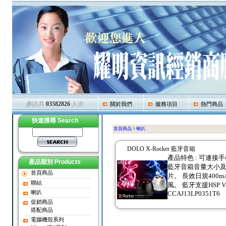
參訪共
03582826
人次
關於我們
服務項目
熱門商品
快速搜尋 Search
首頁商品
>
喇叭
DOLO X-Rocker 藍牙音箱
產品特色 : 可連
產品類別 Products
藍牙音箱音量大小及換
首頁商品
片。 長效日規400
聯結
風。 藍牙支援HSP V1.
喇叭
CCAJ13LP0351T6
促銷商品
搭配商品
電腦機殼系列