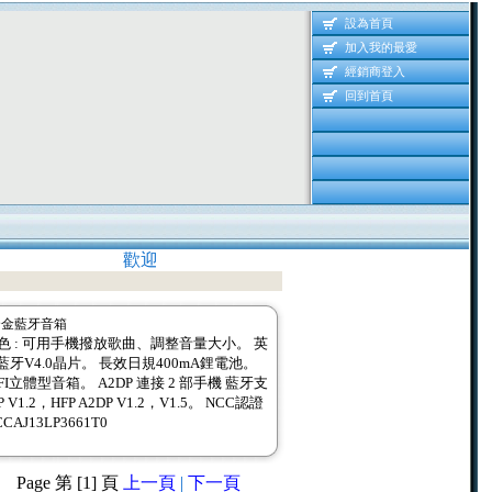
設為首頁
加入我的最愛
經銷商登入
回到首頁
歡迎 光臨耀明資訊 線上產品資訊網 歡迎 光
鋁鎂合金藍牙音箱
色 : 可用手機撥放歌曲、調整音量大小。 英
藍牙V4.0晶片。 長效日規400mA鋰電池。
FI立體型音箱。 A2DP 連接 2 部手機 藍牙支
SP V1.2，HFP A2DP V1.2，V1.5。 NCC認證
CCAJ13LP3661T0
Page 第 [1] 頁
上一頁
|
下一頁