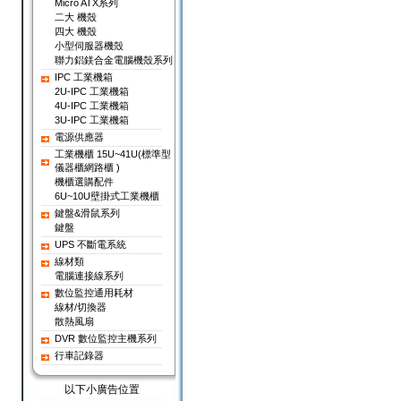
Micro ATX系列
二大 機殼
四大 機殼
小型伺服器機殼
聯力鋁鎂合金電腦機殼系列
IPC 工業機箱
2U-IPC 工業機箱
4U-IPC 工業機箱
3U-IPC 工業機箱
電源供應器
工業機櫃 15U~41U(標準型
儀器櫃網路櫃 )
機櫃選購配件
6U~10U壁掛式工業機櫃
鍵盤&滑鼠系列
鍵盤
UPS 不斷電系統
線材類
電腦連接線系列
數位監控通用耗材
線材/切換器
散熱風扇
DVR 數位監控主機系列
行車記錄器
以下小廣告位置