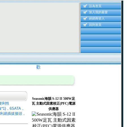
設為首頁
加入我的最愛
經銷商登入
回到首頁
歡迎 光臨耀明資訊 線上產品資訊網 歡迎 
Seasonic海韻 S-12 II 500W足
，2便利性
瓦 主動式因素校正(PFC)電源
線*1)，6SATA，
供應器
專利易插拔接頭，