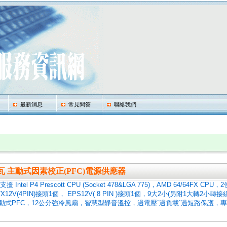
最新消息
常見問答
聯絡我們
500W足瓦 主動式因素校正(PFC)電源供應器
Intel P4 Prescott CPU (Socket 478&LGA 775)，AMD 64/64FX CPU
，ATX12V(4PIN)接頭1個， EPS12V( 8 PIN )接頭1個，9大2小(另附1大轉2小轉接
壓，主動式PFC，12公分強冷風扇，智慧型靜音溫控，過電壓`過負載`過短路保護，