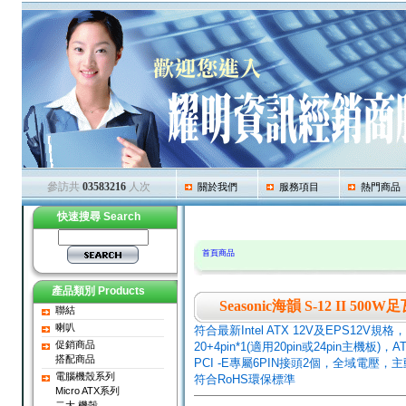
參訪共
03583216
人次
關於我們
服務項目
熱門商品
快速搜尋 Search
首頁商品
產品類別 Products
Seasonic海韻 S-12 II 
聯結
喇叭
符合最新Intel ATX 12V及EPS12V規格，支援 
促銷商品
20+4pin*1(適用20pin或24pin主機板)
搭配商品
PCI -E專屬6PIN接頭2個，全域電
電腦機殼系列
符合RoHS環保標準
Micro ATX系列
二大 機殼