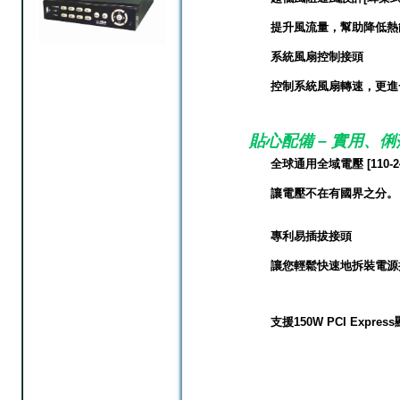
提升風流量，幫助降低熱
系統風扇控制接頭
控制系統風扇轉速，更進
貼心配備 – 實用、
全球通用全域電壓 [110-240V
讓電壓不在有國界之分。
專利易插拔接頭
讓您輕鬆快速地拆裝電源
支援150W PCI Expr