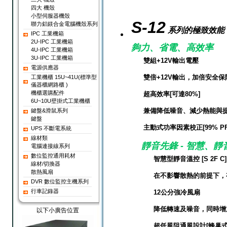
四大 機殼
小型伺服器機殼
S-12
聯力鋁鎂合金電腦機殼系列
系列的極致
效能
IPC 工業機箱
2U-IPC 工業機箱
夠力、省電、高效率
4U-IPC 工業機箱
3U-IPC 工業機箱
雙組+12V輸出電壓
電源供應器
雙倍+12V輸出，加倍安全
工業機櫃 15U~41U(標準型
儀器櫃網路櫃 )
機櫃選購配件
超高效率[可達80%]
6U~10U壁掛式工業機櫃
兼備降低噪音、減少熱能與
鍵盤&滑鼠系列
鍵盤
主動式功率因素校正[99% PF
UPS 不斷電系統
線材類
靜音先鋒 - 智慧、靜
電腦連接線系列
數位監控通用耗材
智慧型靜音溫控 [S 2F C]
線材/切換器
散熱風扇
在不影響散熱的前提下，
DVR 數位監控主機系列
行車記錄器
12公分強冷風扇
降低轉速及噪音，同時增
以下小廣告位置
超低風阻通風設計[蜂巢式